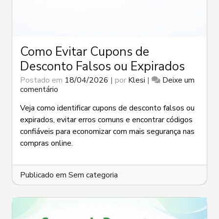
Como Evitar Cupons de
Desconto Falsos ou Expirados
Postado em
18/04/2026
|
por
Klesi
|
Deixe um
em
comentário
Como
Evitar
Veja como identificar cupons de desconto falsos ou
Cupons
expirados, evitar erros comuns e encontrar códigos
de
confiáveis para economizar com mais segurança nas
Desconto
compras online.
Falsos
ou
Expirados
Publicado em
Sem categoria