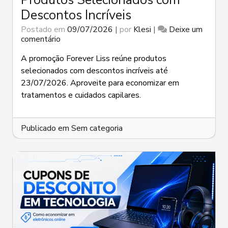
Descontos Incríveis
Postado em
09/07/2026
|
por
Klesi
|
Deixe um
em
comentário
Promoção
Forever
A promoção Forever Liss reúne produtos
Liss:
selecionados com descontos incríveis até
Produtos
23/07/2026. Aproveite para economizar em
Selecionados
tratamentos e cuidados capilares.
com
Descontos
Incríveis
Publicado em
Sem categoria