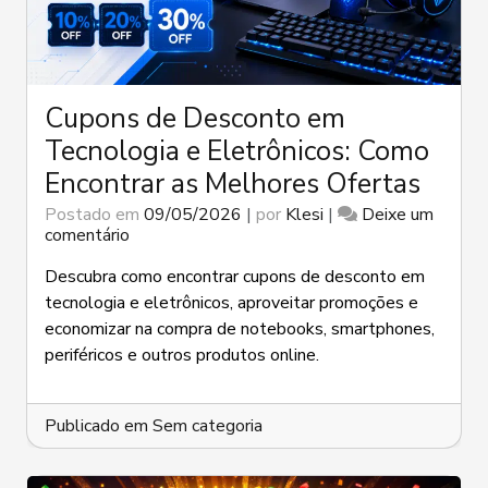
Cupons de Desconto em
Tecnologia e Eletrônicos: Como
Encontrar as Melhores Ofertas
Postado em
09/05/2026
|
por
Klesi
|
Deixe um
em
comentário
Cupons
de
Descubra como encontrar cupons de desconto em
Desconto
tecnologia e eletrônicos, aproveitar promoções e
em
economizar na compra de notebooks, smartphones,
Tecnologia
periféricos e outros produtos online.
e
Eletrônicos:
Como
Encontrar
Publicado em
Sem categoria
as
Melhores
Ofertas