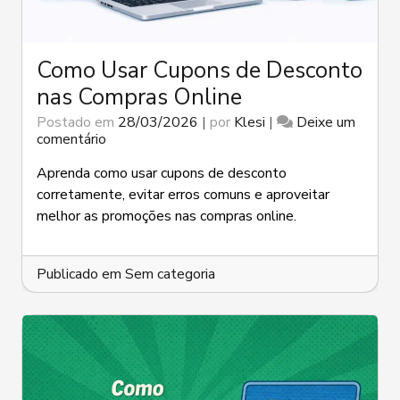
Como Usar Cupons de Desconto
nas Compras Online
Postado em
28/03/2026
|
por
Klesi
|
Deixe um
em
comentário
Como
Usar
Aprenda como usar cupons de desconto
Cupons
corretamente, evitar erros comuns e aproveitar
de
melhor as promoções nas compras online.
Desconto
nas
Compras
Publicado em
Online
Sem categoria