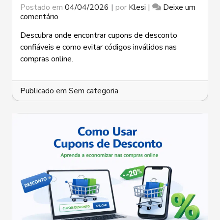
Postado em
04/04/2026
|
por
Klesi
|
Deixe um
em
comentário
Onde
Encontrar
Descubra onde encontrar cupons de desconto
Cupons
confiáveis e como evitar códigos inválidos nas
de
compras online.
Desconto
Confiáveis
na
Publicado em
Internet
Sem categoria