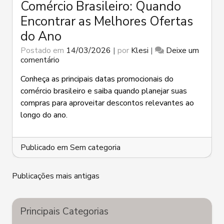
Comércio Brasileiro: Quando
Encontrar as Melhores Ofertas
do Ano
Postado em
14/03/2026
|
por
Klesi
|
Deixe um
em
comentário
Datas
Promocionais
Conheça as principais datas promocionais do
do
comércio brasileiro e saiba quando planejar suas
Comércio
compras para aproveitar descontos relevantes ao
Brasileiro:
longo do ano.
Quando
Encontrar
as
Melhores
Publicado em
Sem categoria
Ofertas
do
Navegação
Ano
Publicações mais antigas
por
posts
Principais Categorias