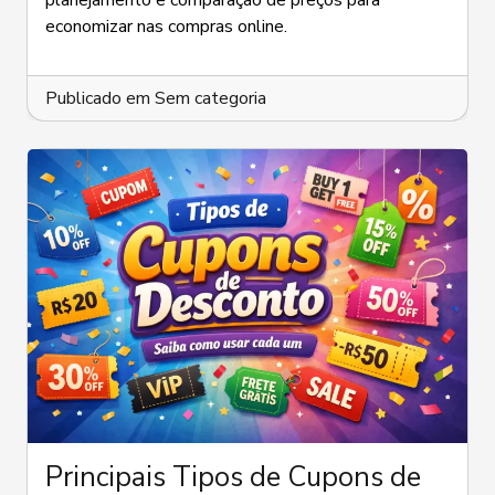
planejamento e comparação de preços para
Como
economizar nas compras online.
Aproveitar
Cupons
e
Promoções
Publicado em
Sem categoria
Principais Tipos de Cupons de