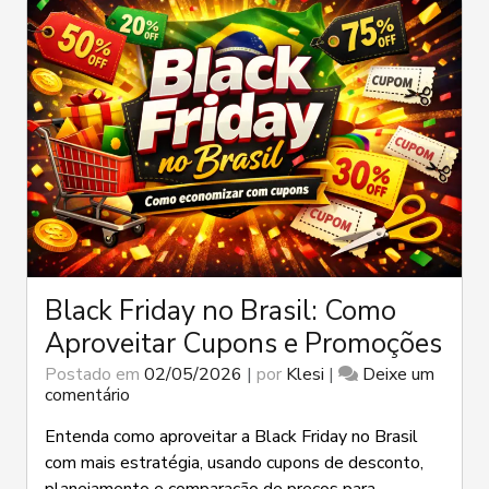
Black Friday no Brasil: Como
Aproveitar Cupons e Promoções
Postado em
02/05/2026
|
por
Klesi
|
Deixe um
em
comentário
Black
Friday
Entenda como aproveitar a Black Friday no Brasil
no
com mais estratégia, usando cupons de desconto,
Brasil: