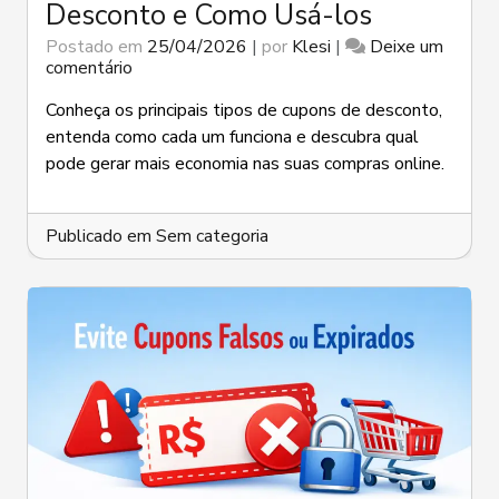
Desconto e Como Usá-los
Postado em
25/04/2026
|
por
Klesi
|
Deixe um
em
comentário
Principais
Tipos
Conheça os principais tipos de cupons de desconto,
de
entenda como cada um funciona e descubra qual
Cupons
pode gerar mais economia nas suas compras online.
de
Desconto
e
Publicado em
Como
Sem categoria
Usá-
los