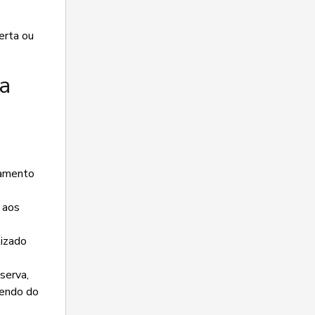
erta ou
a
gamento
 aos
lizado
serva,
dendo do