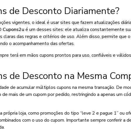
ns de Desconto Diariamente?
es vigentes, o ideal é usar sites que fazem atualizações diária
 O
Cupons2u
é um desses sites: ele atualiza constantemente su
s claras das regras e critérios de uso. Além disso, permite que o
litando o acompanhamento das ofertas.
mpre terá em mãos cupons prontos para uso, confiáveis e válidos
ons de Desconto na Mesma Com
dade de acumular múltiplos cupons na mesma transação. De mod
o de mais de um cupom por pedido, restringindo a apenas um cód
 própria loja, como promoções do tipo “leve 2 e pague 1” ou of
combinados com o uso do cupom. Importante sempre conferir a de
da.