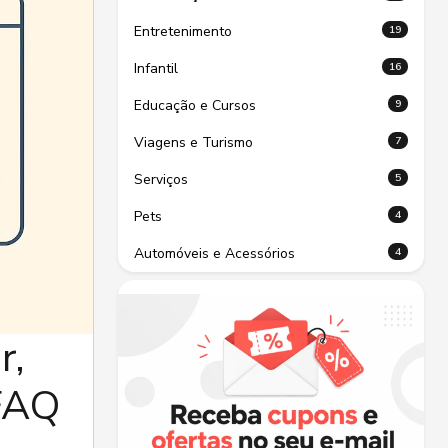
19
Entretenimento
16
Infantil
9
Educação e Cursos
7
Viagens e Turismo
5
Serviços
4
Pets
4
Automóveis e Acessórios
r,
(FAQ