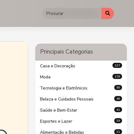
Principais Categorias
137
Casa e Decoração
129
Moda
95
Tecnologia e Eletrônicos
46
Beleza e Cuidados Pessoais
41
Saúde e Bem-Estar
39
Esportes e Lazer
31
Alimentação e Bebidas