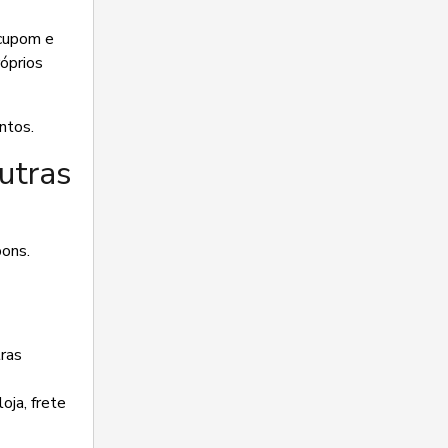
 cupom e
róprios
ntos.
utras
ons.
ras
oja, frete