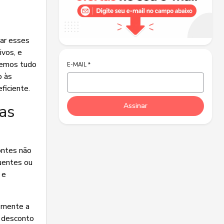
dar esses
ivos, e
aremos tudo
E-MAIL
*
o às
ficiente.
as
Assinar
ontes não
uentes ou
 e
memente a
o desconto