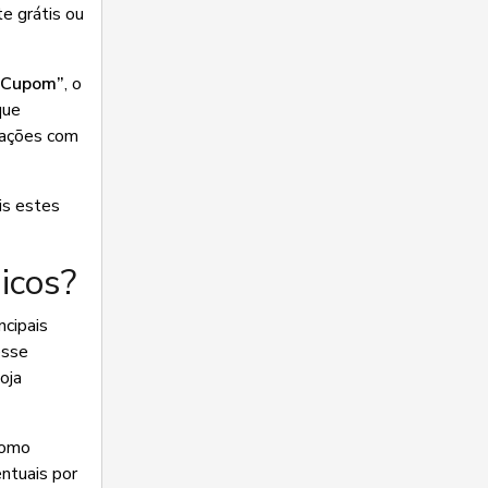
e grátis ou
 Cupom”
, o
que
rações com
is estes
icos?
ncipais
esse
oja
como
ntuais por