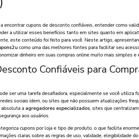
)
a encontrar cupons de desconto confiáveis, entender como vali
der a utilizar esses benefícios tanto em sites quanto em aplicat
nte, este conteúdo foi feito para você. Neste artigo, apresent
upons2u
como uma das melhores fontes para facilitar seu acess
omizar dinheiro em suas compras online muito mais simples e e
esconto Confiáveis para Compr
de ser uma tarefa desafiadora, especialmente se você utiliza f
redes sociais idem, ou sites que não possuem atualizações freq
a absoluta a
agregadores especializados
, sites que centralizam
segurança aos usuários.
categoriza cupons por loja e tipo de produto, o que facilita enor
ções claras sobre as regras de uso, validade, elegibilidade d