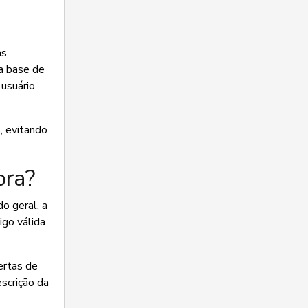
s,
a base de
 usuário
, evitando
pra?
o geral, a
igo válida
ertas de
scrição da