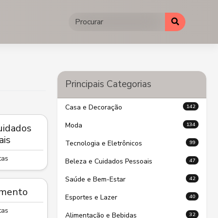
Principais Categorias
142
Casa e Decoração
134
Moda
uidados
ais
99
Tecnologia e Eletrônicos
tas
47
Beleza e Cuidados Pessoais
42
Saúde e Bem-Estar
imento
40
Esportes e Lazer
tas
32
Alimentação e Bebidas