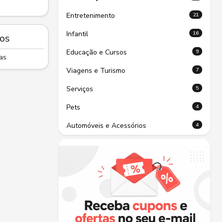
21
Entretenimento
16
Infantil
ços
9
Educação e Cursos
as
7
Viagens e Turismo
5
Serviços
4
Pets
4
Automóveis e Acessórios