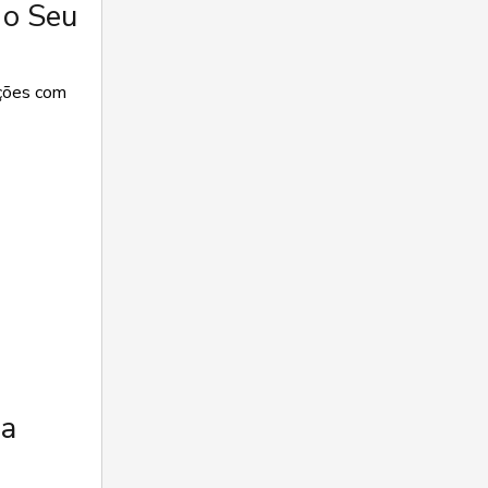
 o Seu
pções com
ua