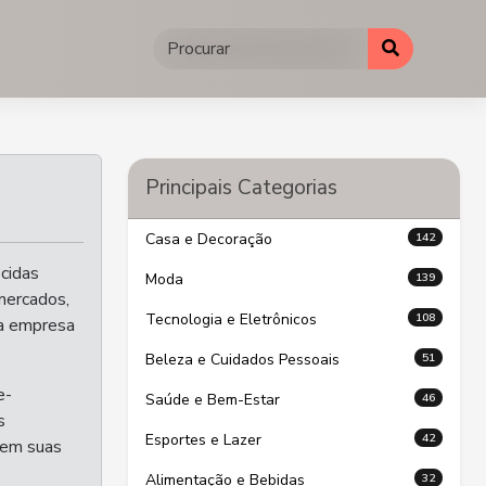
Principais Categorias
142
Casa e Decoração
cidas
139
Moda
mercados,
108
Tecnologia e Eletrônicos
 a empresa
51
Beleza e Cuidados Pessoais
e-
46
Saúde e Bem-Estar
s
42
Esportes e Lazer
 em suas
32
Alimentação e Bebidas