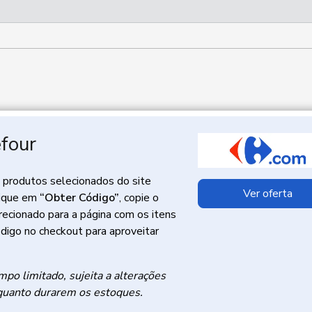
four
produtos selecionados do site
Ver oferta
lique em
“Obter Código”
, copie o
recionado para a página com os itens
ódigo no checkout para aproveitar
mpo limitado, sujeita a alterações
quanto durarem os estoques.