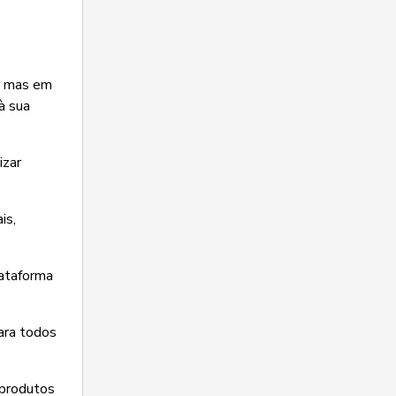
l, mas em
à sua
izar
is,
lataforma
ara todos
 produtos