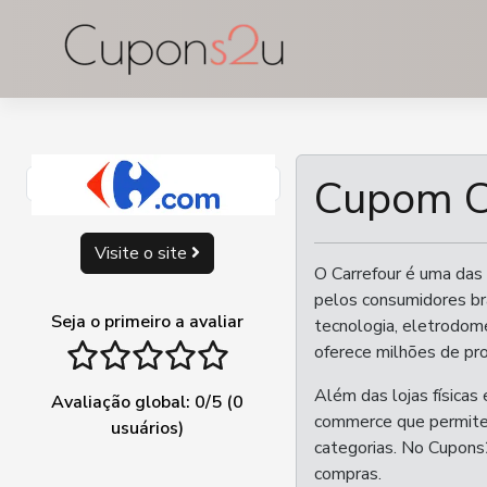
Ir
para
o
conteúdo
Cupom C
Visite o site
O Carrefour é uma das
pelos consumidores br
Seja o primeiro a avaliar
tecnologia, eletrodomé
1 stars
2 stars
3 stars
4 stars
5 stars
oferece milhões de pr
Além das lojas físicas
Avaliação global:
0
/5 (
0
commerce que permite 
usuários)
categorias. No Cupons
compras.