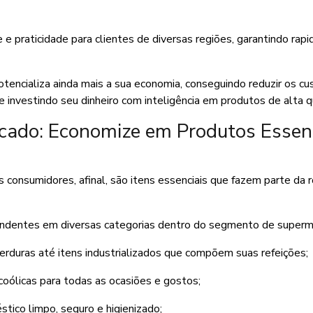
 praticidade para clientes de diversas regiões, garantindo rapi
otencializa ainda mais a sua economia, conseguindo reduzir os cu
 investindo seu dinheiro com inteligência em produtos de alta q
ado: Economize em Produtos Essenc
onsumidores, afinal, são itens essenciais que fazem parte da r
endentes em diversas categorias dentro do segmento de superm
erduras até itens industrializados que compõem suas refeições;
lcoólicas para todas as ocasiões e gostos;
ico limpo, seguro e higienizado;