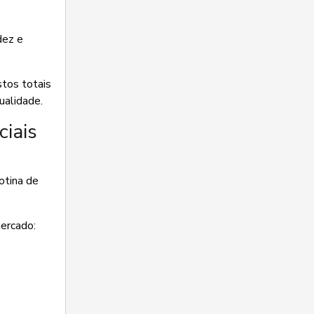
dez e
stos totais
ualidade.
iais
otina de
ercado: