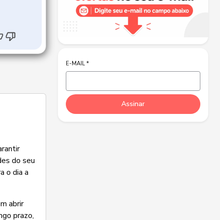
E-MAIL
*
Assinar
rantir
des do seu
a o dia a
m abrir
ngo prazo,