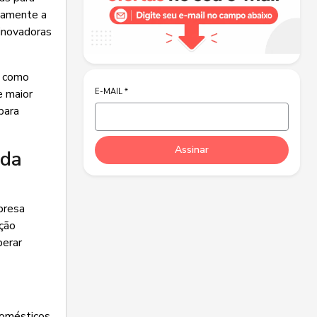
itamente a
inovadoras
, como
E-MAIL
*
e maior
para
Assinar
 da
presa
ação
perar
domésticos