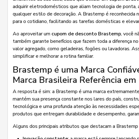
adquirir eletrodomésticos que aliam tecnologia de ponta, 
qualquer estilo de decoração. A Brastemp é reconhecida 
para o cotidiano, facilitando as tarefas domésticas e ele
Ao aproveitar um
cupom de desconto Brastemp
, você n
também garante benefícios que fazem toda a diferença n
valor agregado, como geladeiras, fogões ou lavadoras. A
simplificar e melhorar a rotina familiar.
Brastemp é uma Marca Confiável
Marca Brasileira Referência em
A resposta é sim: a Brastemp é uma marca extremamente c
mantém sua presença constante nos lares do país, constru
tecnológica e uma profunda atenção às necessidades espec
produtos que entregam durabilidade e desempenho, garanti
Alguns dos principais atributos que destacam a Brastemp
Inovação constante
: a marca está sempre lançando 