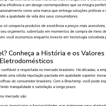
alta eficiência e um design contemporâneo que se integra perfe
nacionalmente como uma marca que entrega soluções práticas e 
vando a qualidade de vida dos seus consumidores.
ão só conquista produtos de excelência a preços mais acessíveis
o seu orçamento, sobretudo em momentos de compra de itens d
ssim, você economiza enquanto investe em tecnologia concebida 
? Conheça a História e os Valores
 Eletrodomésticos
onfiável e respeitada no mercado brasileiro. Há décadas, a em
indo uma sólida reputação pautada em qualidade superior, inov
íficas do consumidor brasileiro. Com a Brastemp, você pode es
ndo tranquilidade e satisfação a longo prazo.
 no mercado são:
novas tecnologias e funcionalidades que aprimoram seus eletro