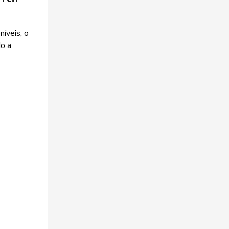
íveis, o
do a