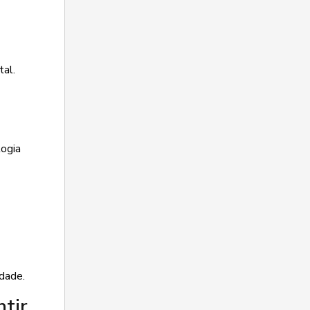
tal.
ogia
dade.
tir