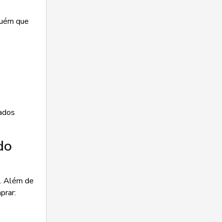
guém que
ados
do
o. Além de
prar: