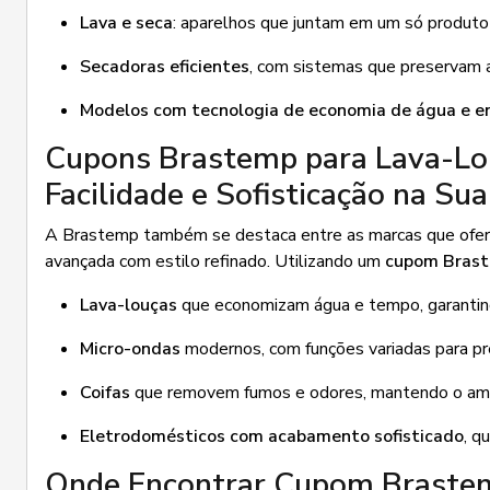
Lava e seca
: aparelhos que juntam em um só produt
Secadoras eficientes
, com sistemas que preservam a
Modelos com tecnologia de economia de água e e
Cupons Brastemp para Lava-Lo
Facilidade e Sofisticação na Su
A Brastemp também se destaca entre as marcas que ofer
avançada com estilo refinado. Utilizando um
cupom Bras
Lava-louças
que economizam água e tempo, garantind
Micro-ondas
modernos, com funções variadas para pre
Coifas
que removem fumos e odores, mantendo o ambi
Eletrodomésticos com acabamento sofisticado
, q
Onde Encontrar Cupom Brastemp