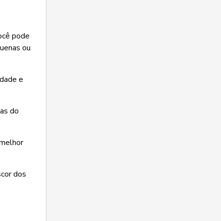
você pode
quenas ou
idade e
das do
 melhor
scor dos