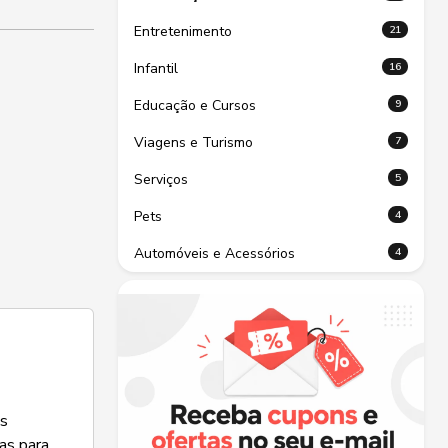
21
Entretenimento
16
Infantil
9
Educação e Cursos
7
Viagens e Turismo
5
Serviços
4
Pets
4
Automóveis e Acessórios
os
as para