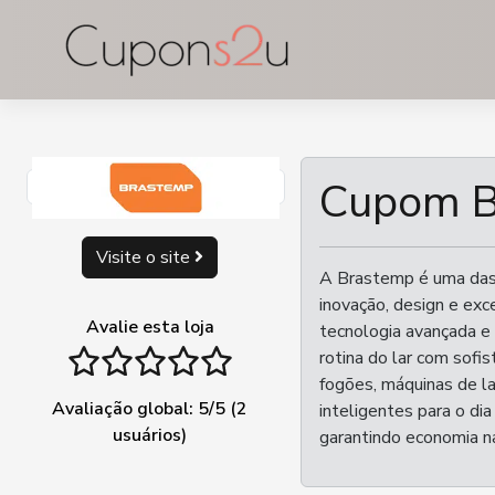
Ir
para
o
conteúdo
Cupom B
Visite o site
A Brastemp é uma das 
inovação, design e ex
Avalie esta loja
tecnologia avançada e 
1 stars
2 stars
3 stars
4 stars
5 stars
rotina do lar com sofis
fogões, máquinas de la
Avaliação global:
5
/5 (
2
inteligentes para o di
usuários)
garantindo economia n