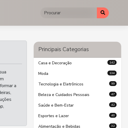
Principais Categorias
142
Casa e Decoração
sua
134
Moda
am
99
Tecnologia e Eletrônicos
formar a
eiras,
47
Beleza e Cuidados Pessoais
luções
42
Saúde e Bem-Estar
p,
40
Esportes e Lazer
32
Alimentação e Bebidas