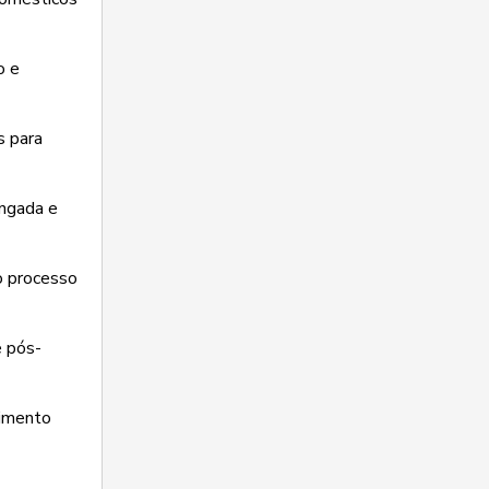
o e
s para
ongada e
 o processo
e pós-
timento