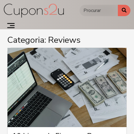
Ir
para
o
conteúdo
Categoria:
Reviews