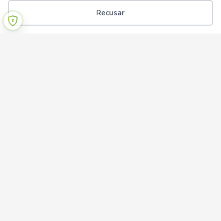
Recusar
Institucional
Sobre nós
Termos de uso
Política de privacidade
Ajuda
Perguntas frequentes
Contato