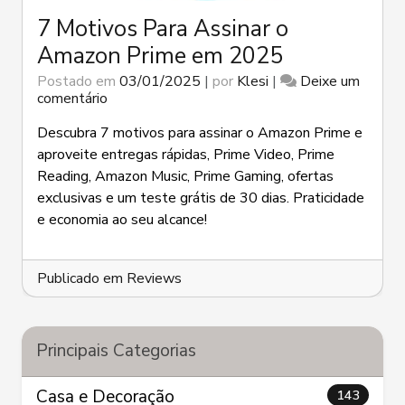
7 Motivos Para Assinar o
Amazon Prime em 2025
Postado em
03/01/2025
|
por
Klesi
|
Deixe um
em
comentário
7
Motivos
Descubra 7 motivos para assinar o Amazon Prime e
Para
aproveite entregas rápidas, Prime Video, Prime
Assinar
Reading, Amazon Music, Prime Gaming, ofertas
o
exclusivas e um teste grátis de 30 dias. Praticidade
Amazon
Prime
e economia ao seu alcance!
em
2025
Publicado em
Reviews
Principais Categorias
Casa e Decoração
143