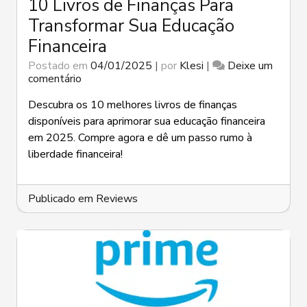
10 Livros de Finanças Para
Transformar Sua Educação
Financeira
Postado em
04/01/2025
|
por
Klesi
|
Deixe um
em
comentário
10
Livros
Descubra os 10 melhores livros de finanças
de
disponíveis para aprimorar sua educação financeira
Finanças
em 2025. Compre agora e dê um passo rumo à
Para
liberdade financeira!
Transformar
Sua
Educação
Financeira
Publicado em
Reviews