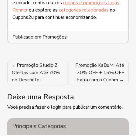
expirado, confira outros
cupons e promoções Lojas
Renner
ou explore as
categorias relacionadas
no
Cupons2u para continuar economizando.
Publicado em
Promoções
Navegação
Promoção Studio Z:
Promoção KaBuM: Até
de
Ofertas com Até 70%
70% OFF + 15% OFF
de Desconto
Extra com o Cupom
Post
Deixe uma Resposta
Você precisa fazer o
login
para publicar um comentário.
Principais Categorias