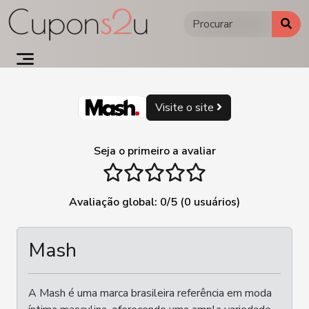
Ir
para
o
conteúdo
Visite o site
Seja o primeiro a avaliar
1 stars
2 stars
3 stars
4 stars
5 stars
Avaliação global:
0
/5 (
0
usuários)
Mash
A Mash é uma marca brasileira referência em moda