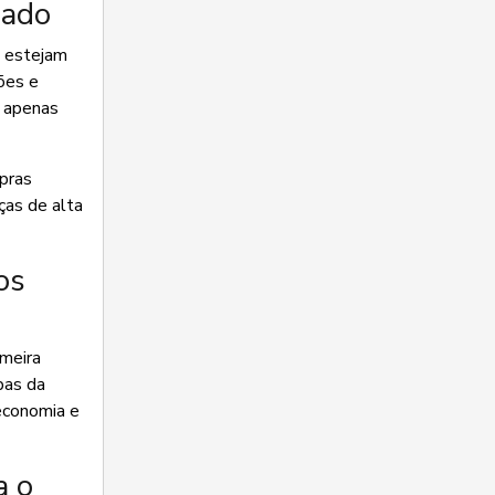
zado
e estejam
ões e
ê apenas
pras
ças de alta
os
imeira
pas da
 economia e
a o