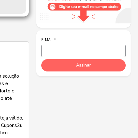
E-MAIL
*
Assinar
a solução
as e
forto e
no até
eja válido,
o Cupons2u
lico