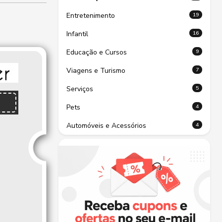
19
Entretenimento
16
Infantil
9
Educação e Cursos
7
Viagens e Turismo
5
Serviços
4
Pets
4
Automóveis e Acessórios