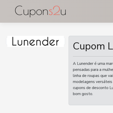
Ir
para
o
conteúdo
Cupom L
A Lunender é uma marca
pensadas para a mulhe
linha de roupas que va
modelagens versáteis e
cupons de desconto Lu
bom gosto.