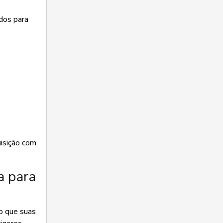
dos para
uisição com
a para
o que suas