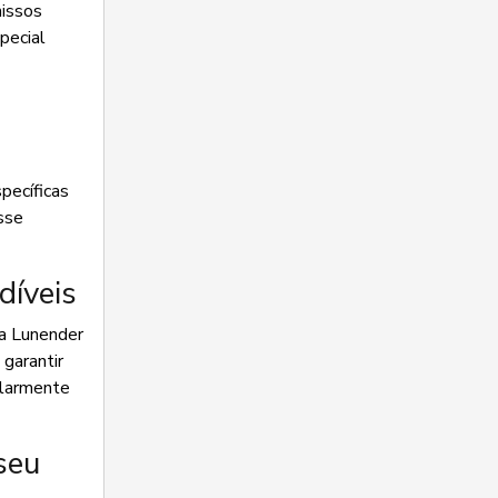
missos
pecial
pecíficas
sse
díveis
 a Lunender
garantir
ularmente
seu