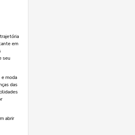
a
rajetória
stante em
s
e seu
s e moda
anças das
cilidades
or
m abrir