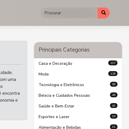
Principais Categorias
137
Casa e Decoração
lidade,
128
Moda
 Com uma
95
Tecnologia e Eletrônicos
as
ê encontra
46
Beleza e Cuidados Pessoais
conomia e
41
Saúde e Bem-Estar
39
Esportes e Lazer
31
Alimentação e Bebidas