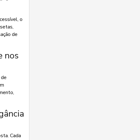
cessível, o
isetas,
sação de
e nos
 de
om
amento,
gância
osta. Cada