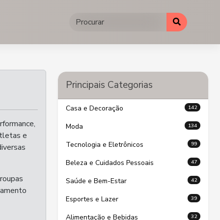
Principais Categorias
142
Casa e Decoração
erformance,
134
Moda
tletas e
99
Tecnologia e Eletrônicos
diversas
47
Beleza e Cuidados Pessoais
 roupas
42
Saúde e Bem-Estar
ipamento
39
Esportes e Lazer
32
Alimentação e Bebidas