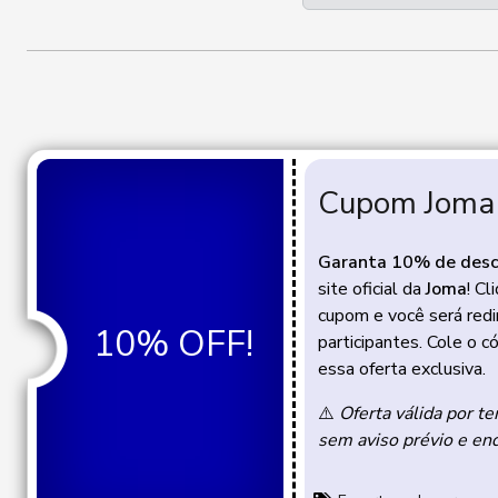
Cupom Joma
Garanta 10% de des
site oficial da
Joma
! C
cupom e você será redi
10% OFF!
participantes. Cole o c
essa oferta exclusiva.
⚠️
Oferta válida por te
sem aviso prévio e en