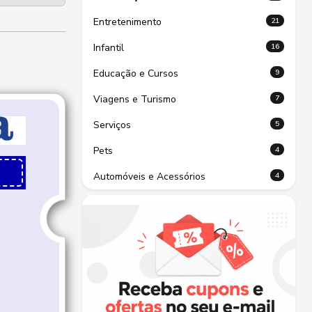
21
Entretenimento
16
Infantil
9
Educação e Cursos
7
Viagens e Turismo
5
Serviços
4
Pets
4
Automóveis e Acessórios