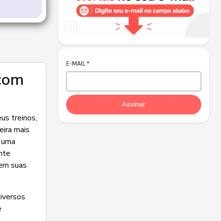
E-MAIL
*
 com
Assinar
us treinos,
eira mais
o uma
nte
 em suas
diversos
e