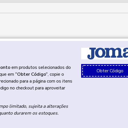
conto
em produtos selecionados do
Obter Código
lique em
“Obter Código”
, copie o
recionado para a página com os itens
ódigo no checkout para aproveitar
mpo limitado, sujeita a alterações
quanto durarem os estoques.