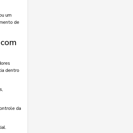
 ou um
amento de
l com
dores
cia dentro
s,
controle da
al.