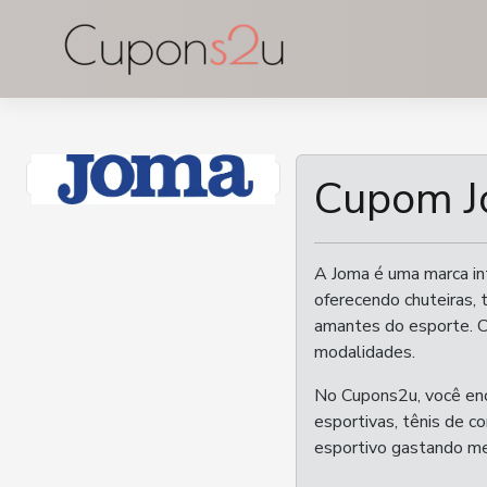
Ir
para
o
conteúdo
Cupom 
A Joma é uma marca int
oferecendo chuteiras, 
amantes do esporte. Co
modalidades.
No Cupons2u, você enc
esportivas, tênis de c
esportivo gastando m