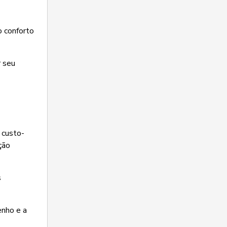
o conforto
r seu
 custo-
ção
s
enho e a