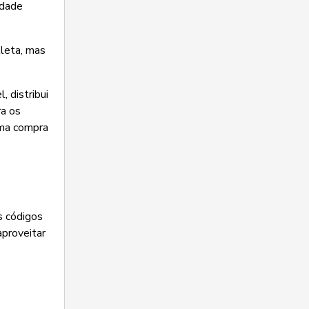
idade
tleta, mas
 distribui
ra os
uma compra
s códigos
aproveitar