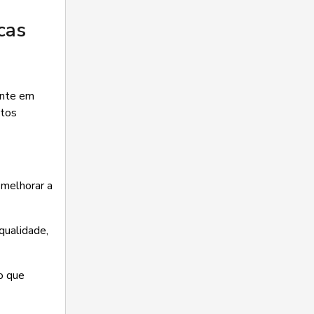
cas
ente em
ntos
 melhorar a
qualidade,
o que