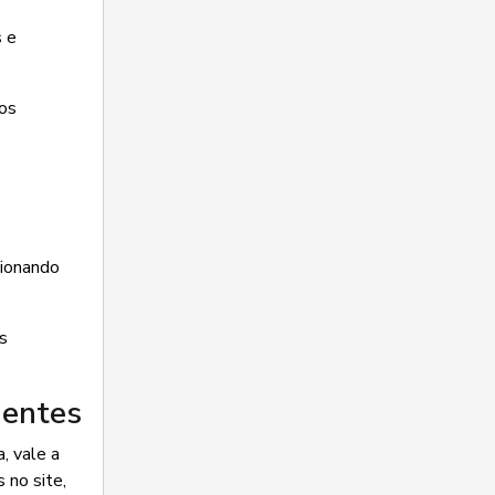
 e
os
cionando
s
ientes
, vale a
 no site,