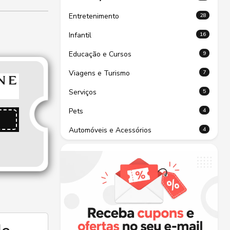
28
Entretenimento
16
Infantil
9
Educação e Cursos
7
Viagens e Turismo
5
Serviços
4
Pets
4
Automóveis e Acessórios