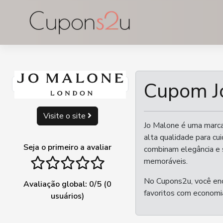
Ir
para
o
conteúdo
Cupom J
Visite o site
Jo Malone é uma marca 
alta qualidade para cu
Seja o primeiro a avaliar
combinam elegância e s
1 stars
2 stars
3 stars
4 stars
5 stars
memoráveis.
No Cupons2u, você en
Avaliação global:
0
/5 (
0
favoritos com economi
usuários)