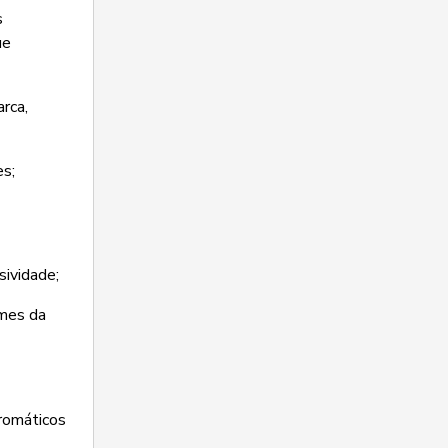
s
ue
rca,
es;
sividade;
umes da
romáticos