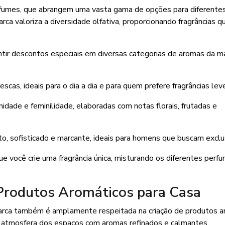
fumes, que abrangem uma vasta gama de opções para diferente
rca valoriza a diversidade olfativa, proporcionando fragrâncias q
ntir descontos especiais em diversas categorias de aromas da ma
scas, ideais para o dia a dia e para quem prefere fragrâncias lev
idade e feminilidade, elaboradas com notas florais, frutadas e
to, sofisticado e marcante, ideais para homens que buscam exclu
 você crie uma fragrância única, misturando os diferentes perf
Produtos Aromáticos para Casa
marca também é amplamente respeitada na criação de produtos a
a atmosfera dos espaços com aromas refinados e calmantes.