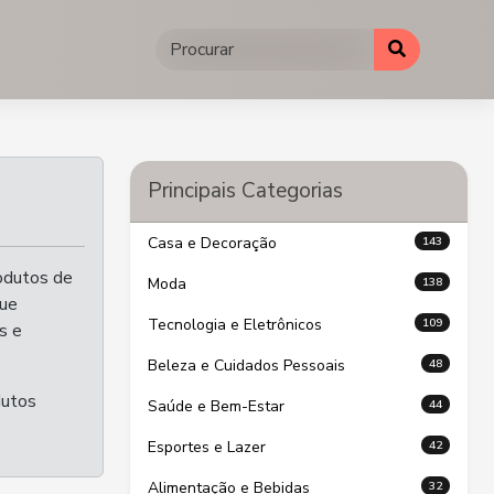
Principais Categorias
143
Casa e Decoração
rodutos de
138
Moda
que
109
Tecnologia e Eletrônicos
s e
48
Beleza e Cuidados Pessoais
dutos
44
Saúde e Bem-Estar
42
Esportes e Lazer
32
Alimentação e Bebidas