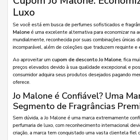
Cupom Jo Malone: Economiz
Luxo
Se você está em busca de perfumes sofisticados e fragrânc
Malone
é uma excelente alternativa para economizar na 
mundialmente, reconhecida por suas combinações únicas de
incomparável, além de coleções que traduzem requinte e 
Ao aproveitar um
cupom de desconto Jo Malone
, fica m
preços elevados devido à sua qualidade excepcional e po
consumidor adquira seus produtos desejados pagando meno
oferece.
Jo Malone é Confiável? Uma Ma
Segmento de Fragrâncias Pre
Sem dúvida, a Jo Malone é uma marca extremamente confiá
perfumaria de luxo, com reconhecimento internacional devid
criação, a marca tem conquistado uma vasta clientela fiel