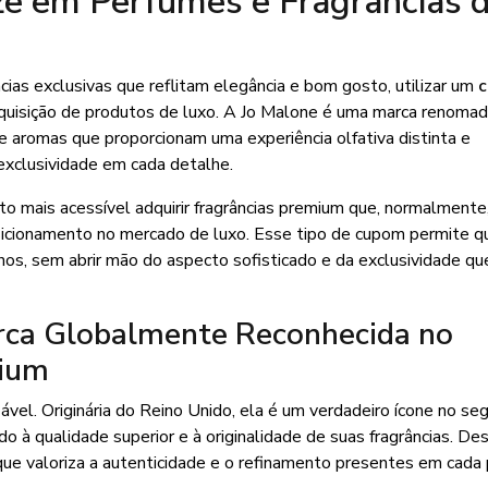
e em Perfumes e Fragrâncias 
ias exclusivas que reflitam elegância e bom gosto, utilizar um
c
aquisição de produtos de luxo. A Jo Malone é uma marca renoma
 aromas que proporcionam uma experiência olfativa distinta e
exclusividade em cada detalhe.
uito mais acessível adquirir fragrâncias premium que, normalment
sicionamento no mercado de luxo. Esse tipo de cupom permite q
s, sem abrir mão do aspecto sofisticado e da exclusividade qu
rca Globalmente Reconhecida no
mium
vel. Originária do Reino Unido, ela é um verdadeiro ícone no s
o à qualidade superior e à originalidade de suas fragrâncias. De
 que valoriza a autenticidade e o refinamento presentes em cada