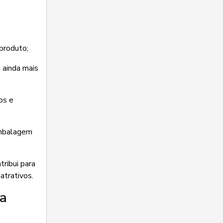
 produto;
a ainda mais
os e
embalagem
tribui para
atrativos.
a