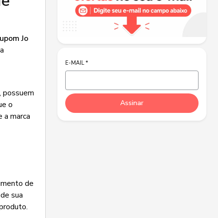
de
upom Jo
da
E-MAIL
*
e, possuem
Assinar
ue o
e a marca
egmento de
sde sua
 produto.