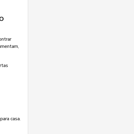
o
ontrar
aumentam,
rtas
para casa.