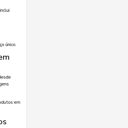
nclui:
ço único.
 em
 desde
agens
rodutos em
os