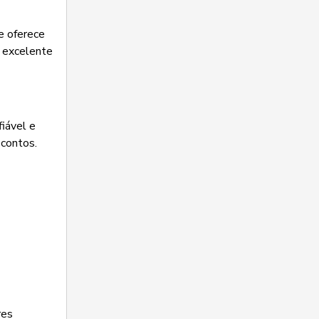
e oferece
e excelente
fiável e
scontos.
res