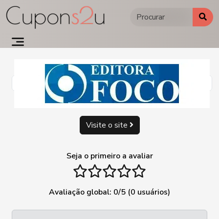
Ir
para
o
conteúdo
Visite o site
Seja o primeiro a avaliar
1 stars
2 stars
3 stars
4 stars
5 stars
Avaliação global:
0
/5 (
0
usuários)