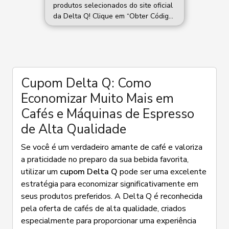
produtos selecionados do site oficial
da Delta Q! Clique em “Obter Código”,
copie o cupom e você será
redirecionado para a página com os
itens participantes. Cole o código no
checkout para aproveitar essa oferta
exclusiva. ⚠️ Oferta válida por tempo
Cupom Delta Q: Como
limitado, sujeita a alterações sem
aviso prévio e enquanto durarem os
Economizar Muito Mais em
estoques.
Cafés e Máquinas de Espresso
de Alta Qualidade
Se você é um verdadeiro amante de café e valoriza
a praticidade no preparo da sua bebida favorita,
utilizar um
cupom Delta Q
pode ser uma excelente
estratégia para economizar significativamente em
seus produtos preferidos. A Delta Q é reconhecida
pela oferta de cafés de alta qualidade, criados
especialmente para proporcionar uma experiência