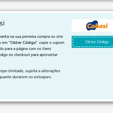
si
conto
na sua primeira compra no site
Obter Código
ue em
“Obter Código”
, copie o cupom
do para a página com os itens
ódigo no checkout para aproveitar
mpo limitado, sujeita a alterações
quanto durarem os estoques.