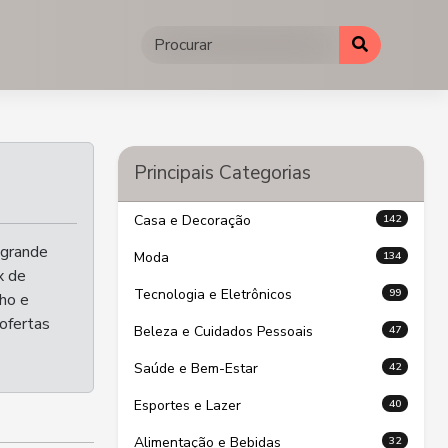
Principais Categorias
142
Casa e Decoração
 grande
134
Moda
x de
99
Tecnologia e Eletrônicos
nho e
ofertas
47
Beleza e Cuidados Pessoais
42
Saúde e Bem-Estar
40
Esportes e Lazer
32
Alimentação e Bebidas