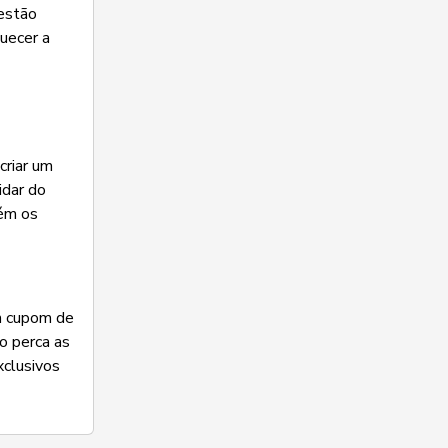
 estão
quecer a
criar um
idar do
bém os
um cupom de
o perca as
xclusivos