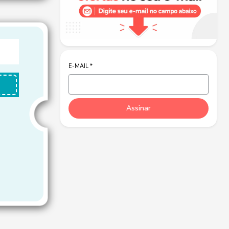
E-MAIL
*
Assinar