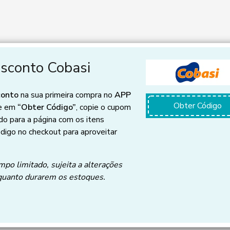
sconto Cobasi
conto
na sua primeira compra no
APP
Obter Código
ue em
“Obter Código”
, copie o cupom
do para a página com os itens
ódigo no checkout para aproveitar
mpo limitado, sujeita a alterações
quanto durarem os estoques.