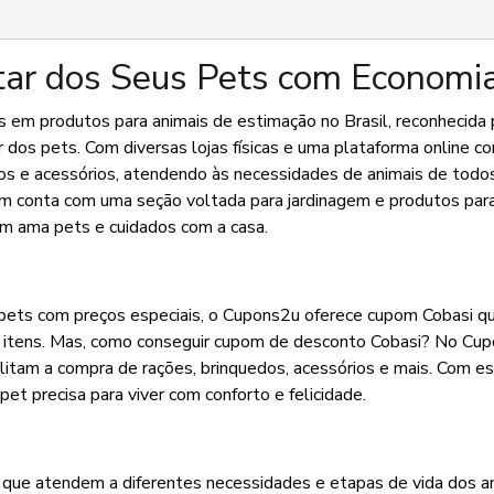
tar dos Seus Pets com Economi
as em produtos para animais de estimação no Brasil, reconhecida 
dos pets. Com diversas lojas físicas e uma plataforma online co
s e acessórios, atendendo às necessidades de animais de todo
ém conta com uma seção voltada para jardinagem e produtos para 
m ama pets e cuidados com a casa.
 pets com preços especiais, o Cupons2u oferece cupom Cobasi q
 itens. Mas, como conseguir cupom de desconto Cobasi? No Cup
litam a compra de rações, brinquedos, acessórios e mais. Com e
pet precisa para viver com conforto e felicidade.
 que atendem a diferentes necessidades e etapas de vida dos an