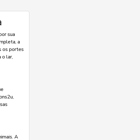
a
por sua
mpleta, a
s os portes
o lar,
ue
ons2u,
ssas
imais. A