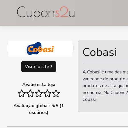
Ir
para
o
conteúdo
Cobasi
Visite o site
A Cobasi é uma das mai
variedade de produtos
Avalie esta loja
produtos de alta quali
1 stars
2 stars
3 stars
4 stars
5 stars
economia. No Cupons2u
Cobasi!
Avaliação global:
5
/5 (
1
usuários)