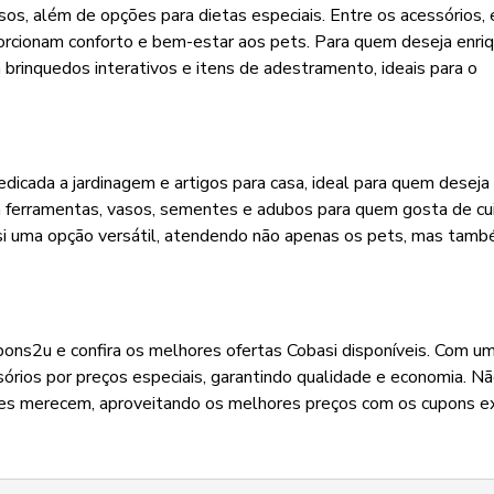
dosos, além de opções para dietas especiais. Entre os acessórios,
oporcionam conforto e bem-estar aos pets. Para quem deseja enri
brinquedos interativos e itens de adestramento, ideais para o
dicada a jardinagem e artigos para casa, ideal para quem deseja 
iza ferramentas, vasos, sementes e adubos para quem gosta de cu
asi uma opção versátil, atendendo não apenas os pets, mas tam
pons2u e confira os melhores ofertas Cobasi disponíveis. Com 
órios por preços especiais, garantindo qualidade e economia. Nã
les merecem, aproveitando os melhores preços com os cupons e