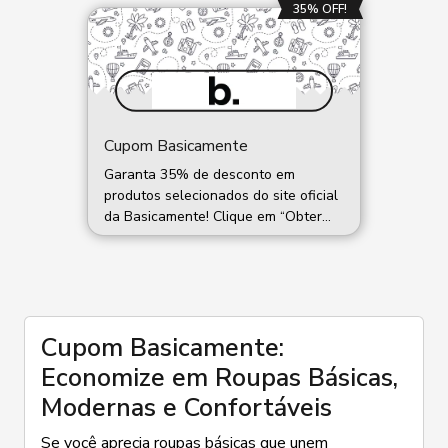
35% OFF!
Cupom Basicamente
Garanta 35% de desconto em
produtos selecionados do site oficial
da Basicamente! Clique em “Obter
Código”, copie o cupom e você será
redirecionado para a página com os
itens participantes. Cole o código no
checkout para aproveitar essa oferta
exclusiva. ⚠️ Oferta válida por tempo
Cupom Basicamente:
limitado, sujeita a alterações sem
aviso prévio e enquanto durarem os
Economize em Roupas Básicas,
estoques.
Modernas e Confortáveis
Se você aprecia roupas básicas que unem