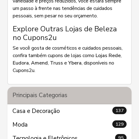
variedade e preços reduzidos, você estará sempre
um passo à frente nas tendências de cuidados
pessoais, sem pesar no seu orçamento.
Explore Outras Lojas de Beleza
no Cupons2u
Se você gosta de cosméticos e cuidados pessoais,
confira também cupons de lojas como
Lojas Rede
,
Eudora
,
Amend
,
Truss
e
Ybera
, disponíveis no
Cupons2u.
Principais Categorias
Casa e Decoração
137
Moda
129
Tecnologia e Eletrônicos
95