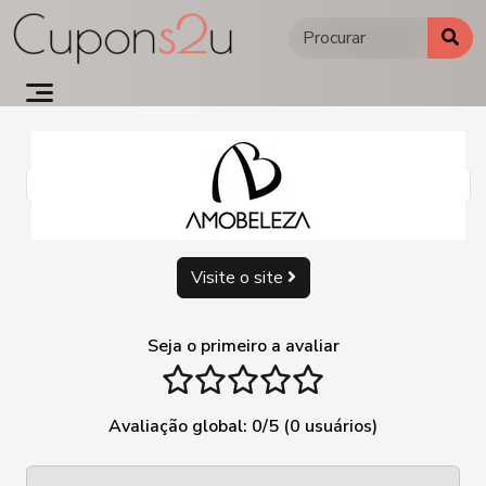
Ir
para
o
conteúdo
Visite o site
Seja o primeiro a avaliar
1 stars
2 stars
3 stars
4 stars
5 stars
Avaliação global:
0
/5 (
0
usuários)