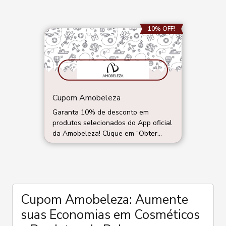
10% OFF!
Cupom Amobeleza
Garanta 10% de desconto em
produtos selecionados do App oficial
da Amobeleza! Clique em “Obter
Código”, copie o cupom e você será
redirecionado para a página com os
itens participantes. Cole o código no
checkout para aproveitar essa oferta
exclusiva. ⚠️ Oferta válida por tempo
Cupom Amobeleza: Aumente
limitado, sujeita a alterações sem
aviso prévio e enquanto durarem os
suas Economias em Cosméticos
estoques.