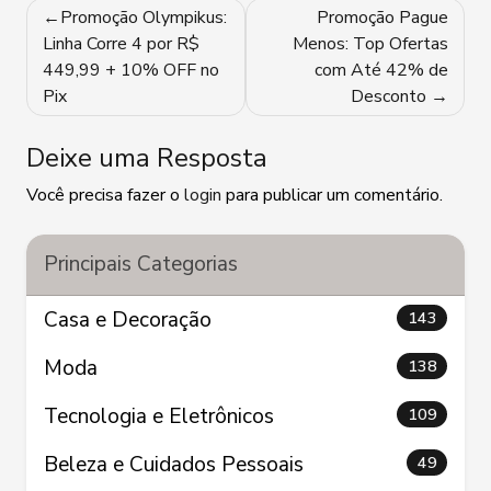
Navegação
Promoção Olympikus:
Promoção Pague
de
Linha Corre 4 por R$
Menos: Top Ofertas
449,99 + 10% OFF no
com Até 42% de
Post
Pix
Desconto
Deixe uma Resposta
Você precisa fazer o
login
para publicar um comentário.
Principais Categorias
Casa e Decoração
143
Moda
138
Tecnologia e Eletrônicos
109
Beleza e Cuidados Pessoais
49